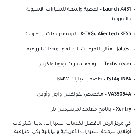
Launch X431 –
تغطية واسعة للسيارات الآسيوية
والأوروبية.
Alientech KESS وK-TAG –
لبرمجة وحدات ECU وTCU.
Jaltest –
مثالي للمركبات الثقيلة والمعدات الزراعية.
Techstream –
لبرمجة سيارات تويوتا ولكزس.
INPA وISTA –
خاصة بسيارات BMW.
VAS5054A –
مخصص لفولكس واجن وأودي.
Xentry –
برنامج معتمد لمرسيدس بنز.
في مركز الركن الافضل لخدمات السيارات، لدينا اشتراكات
أونلاين لبرمجة السيارات الأمريكية واليابانية بكل احترافية